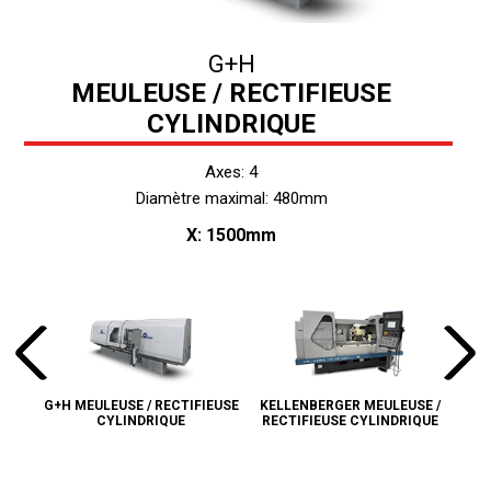
G+H
MEULEUSE / RECTIFIEUSE
CYLINDRIQUE
Axes: 4
Diamètre maximal: 480mm
X: 1500mm
G+H MEULEUSE / RECTIFIEUSE
KELLENBERGER MEULEUSE /
FAV
CYLINDRIQUE
RECTIFIEUSE CYLINDRIQUE