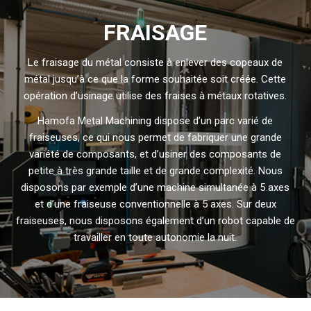
FRAISAGE
Le fraisage du métal consiste à enlever des copeaux de
métal jusqu’à ce que la forme souhaitée soit créée. Cette
opération d’usinage utilise des fraises à métaux rotatives.
Hamofa Metal Machining dispose d’un parc varié de
fraiseuses, ce qui nous permet de fabriquer une grande
variété de composants, et d’usiner des composants de
petite à très grande taille et de grande complexité. Nous
disposons par exemple d’une machine simultanée à 5 axes
et d’une fraiseuse conventionnelle à 5 axes. Sur deux
fraiseuses, nous disposons également d’un robot capable de
travailler en toute autonomie la nuit.