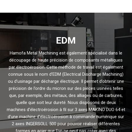
EDM
Hamofa Metal Machining est également spécialisé dans le
découpage de haute précision de composants métalliques
par électroérosion. Cette méthode de travail est également
connue sous le nom d’EDM (Electrical Discharge Machining)
ou d’usinage par décharge électrique. Il permet d’obtenir une
précision de l’ordre du micron sur des pièces usinées telles
que, par exemple, des métaux, des alliages ou de carbures,
quelle que soit leur dureté. Nous disposons de deux
machines d’électroérosion à fil sur 3 axes MAKINO DUO 64 et
d’une machine d’électroérosion à commande numérique sur
2 axes INGERSOLL 500 pour pouvoir réaliser différentes
formes en acier que l’on ne peut pas créer avec des